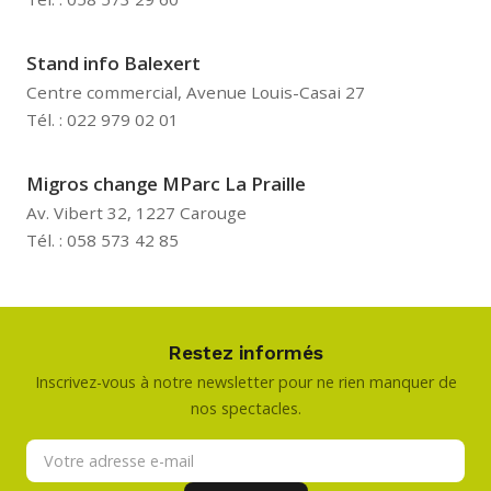
Stand info Balexert
Centre commercial, Avenue Louis-Casai 27
Tél. : 022 979 02 01
Migros change MParc La Praille
Av. Vibert 32, 1227 Carouge
Tél. : 058 573 42 85
Restez informés
Inscrivez-vous à notre newsletter pour ne rien manquer de
nos spectacles.